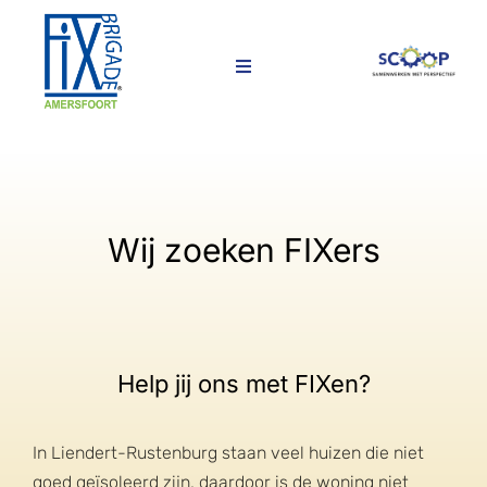
Ga
naar
inhoud
Toggle
Navigation
Home
Over ons
Wij zoeken FIXers
Wij zoeken FIXers
Contact
Help jij ons met FIXen?
In Liendert-Rustenburg staan veel huizen die niet
goed geïsoleerd zijn, daardoor is de woning niet